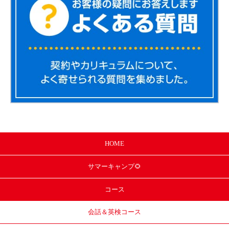
HOME
サマー
キャンプ🌻
コース
会話＆英検コース