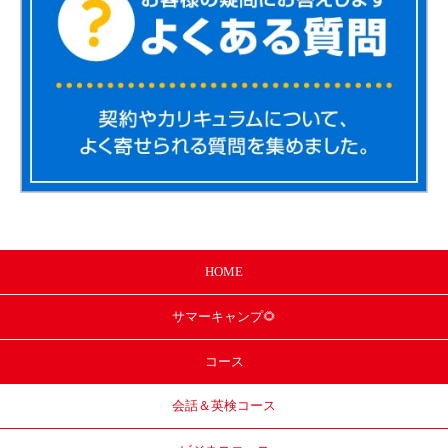
HOME
サマー
キャンプ🌻
コース
会話＆英検コース