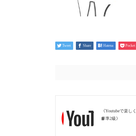
Tweet
Share
Hatena
Pocket
《Youtubeで楽
📙準2級》