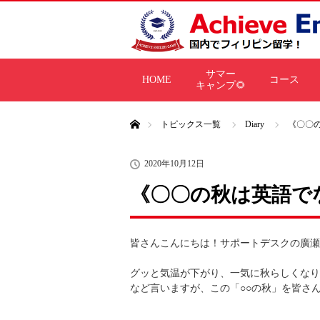
サマー
HOME
コース
キャンプ🌻
ホーム
トピックス一覧
Diary
《〇〇
2020年10月12日
《〇〇の秋は英語で
皆さんこんにちは！サポートデスクの廣瀬
グッと気温が下がり、一気に秋らしくなり
など言いますが、この「○○の秋」を皆さ