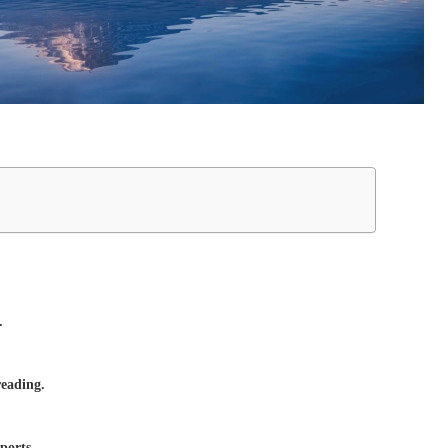
.
reading.
sports.