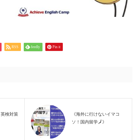
RSS
feedly
Pin it
しく英検対策
《海外に行けないイマコ
ソ！国内留学🗾》