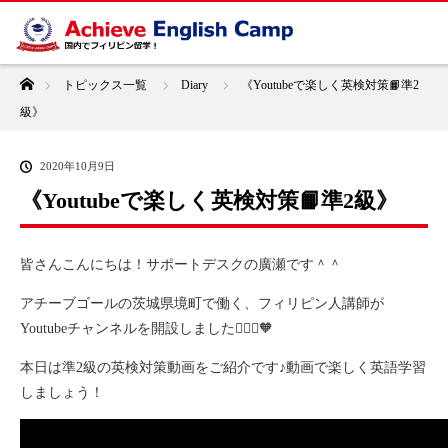
ホーム
トピックス一覧
Diary
《Youtubeで楽しく英検対策📙準2
級》
2020年10月9日
《Youtubeで楽しく英検対策📙準2級》
皆さんこんにちは！サポートデスクの廣瀬です＾＾
アチーブゴールの茨城県境町で働く、フィリピン人講師が
Youtubeチャンネルを開設しました🙆🏻‍♀️🧡
本日は準2級の英検対策動画をご紹介です♪動画で楽しく英語学習
しましょう！