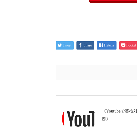
Tweet
Share
Hatena
Pocket
《Youtubeで英検
📕》