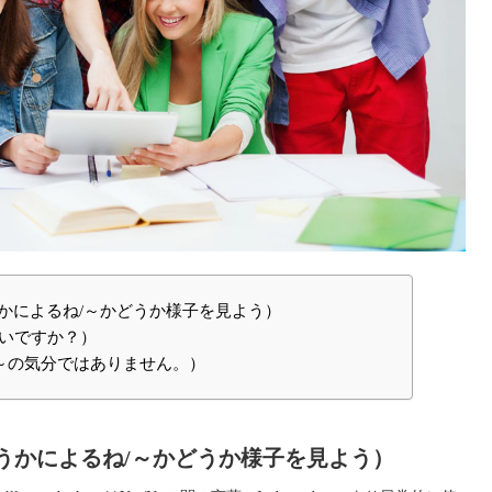
~（～かどうかによるね/～かどうか様子を見よう）
てもいいですか？）
ing/名詞（～の気分ではありません。）
r~（～かどうかによるね/～かどうか様子を見よう）