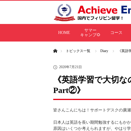
サマー
HOME
コース
キャンプ🌻
ホーム
トピックス一覧
Diary
《英語学習
2020年7月21日
《英語学習で大切なのはS
Part②》
皆さんこんにちは！サポートデスクの廣瀬
日本人は英語を長い期間勉強するにもかか
原因はいくつか考えられますが、やはり学