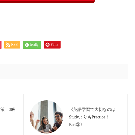
RSS
feedly
Pin it
対策 3級
《英語学習で大切なのは
StudyよりもPractice！
Part③》