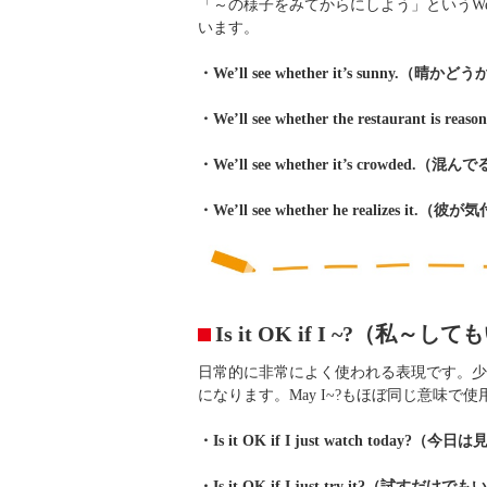
「～の様子をみてからにしよう」というWe’ll see
います。
・We’ll see whether it’s sunny.（
・We’ll see whether the restaur
・We’ll see whether it’s crowde
・We’ll see whether he realizes 
Is it OK if I ~?（私
日常的に非常によく使われる表現です。少
になります。May I~?もほぼ同じ意味で使用
・Is it OK if I just watch tod
・Is it OK if I just try it?（試すだ