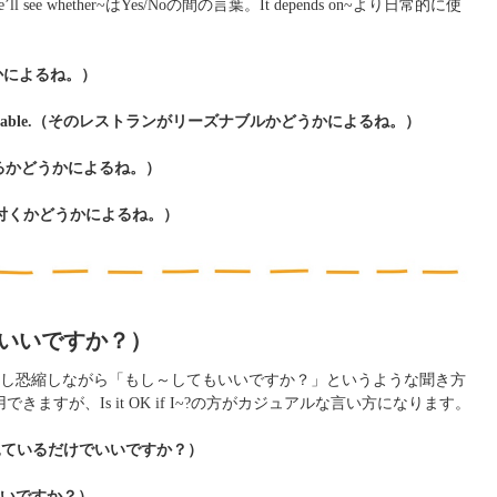
 whether~はYes/Noの間の言葉。It depends on~より日常的に使
晴かどうかによるね。）
ant is reasonable.（そのレストランがリーズナブルかどうかによるね。）
d.（混んでるかどうかによるね。）
it.（彼が気付くかどうかによるね。）
～してもいいですか？）
し恐縮しながら「もし～してもいいですか？」というような聞き方
できますが、Is it OK if I~?の方がカジュアルな言い方になります。
ay?（今日は見ているだけでいいですか？）
けでもいいですか？）