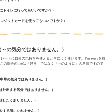
om first?（先にトイレに行ってもいいですか？）
t card?（このクレジットカードを使ってもいいですか？）
 ~ing/名詞（～の気分ではありません。）
に対してストレートに自分の気持ちを使えるときによく使います。I’m sorryを前
この場合のlikeは「好き」ではなく「～のように」の意味ですので
ight.（今晩は中華の気分ではありません。）
onight.（今晩は外出する気分ではありません。）
 now.（今は話したくありません。）
w.（今は仕事をする気になれません。）