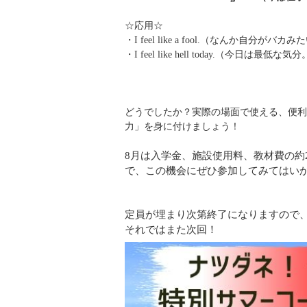
☆応用☆
・I feel like a fool.（なんか自分がバカ
・I feel like hell today.（今日は最低な気
どうでしたか？実際の場面で使える、便利
力」を身に付けましょう！
8月は入学金、施設使用料、教材費の約
で、この機会にぜひ参加してみてはい
定員が埋まり次第終了になりますので
それではまた次回！