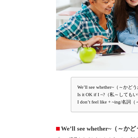
We’ll see whether
Is it OK if I ~?（私～し
I don’t feel like + ~
We’ll see whethe