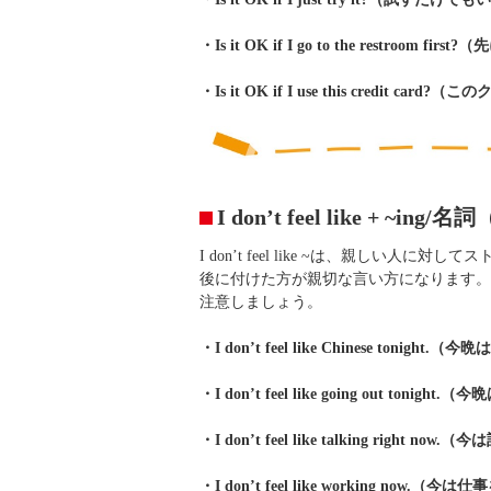
・Is it OK if I go to the restro
・Is it OK if I use this credi
I don’t feel like +
I don’t feel like ~は、親しい人
後に付けた方が親切な言い方になります。
注意しましょう。
・I don’t feel like Chinese ton
・I don’t feel like going out t
・I don’t feel like talking right
・I don’t feel like working no